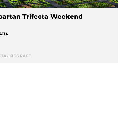
partan Trifecta Weekend
ATIA
CTA • KIDS RACE