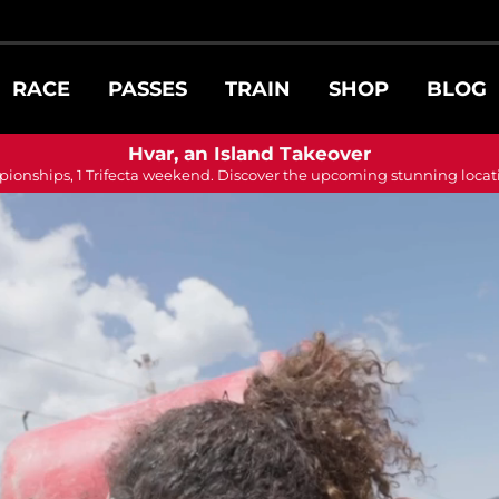
RACE
PASSES
TRAIN
SHOP
BLOG
Hvar, an Island Takeover
ionships, 1 Trifecta weekend. Discover the upcoming stunning locat