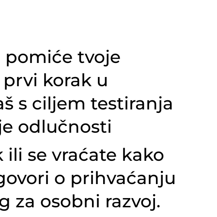
a pomiće tvoje
j prvi korak u
š s ciljem testiranja
je odlučnosti
 ili se vraćate kako
 govori o prihvaćanju
 za osobni razvoj.