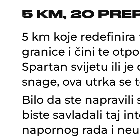
5 KM, 20 PR
5 km koje redefinira
granice i čini te otpo
Spartan svijetu ili je
snage, ova utrka se t
Bilo da ste napravili 
biste savladali taj i
napornog rada i neu