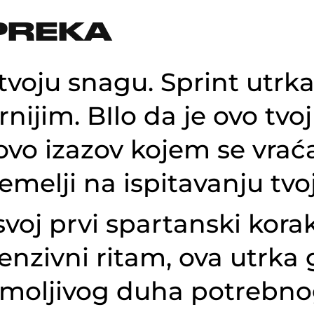
EPREKA
 tvoju snagu. Sprint utrk
rnijim. BIlo da je ovo tvo
 ovo izazov kojem se vraća
emelji na ispitavanju tvo
svoj prvi spartanski korak
ntenzivni ritam, ova utrka
moljivog duha potrebnog