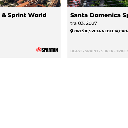
 & Sprint World
Santa Domenica S
tra 03, 2027
OREŠJE
,
SVETA NEDELJA
,
CRO
BEAST • SPRINT • SUPER • TRIFE