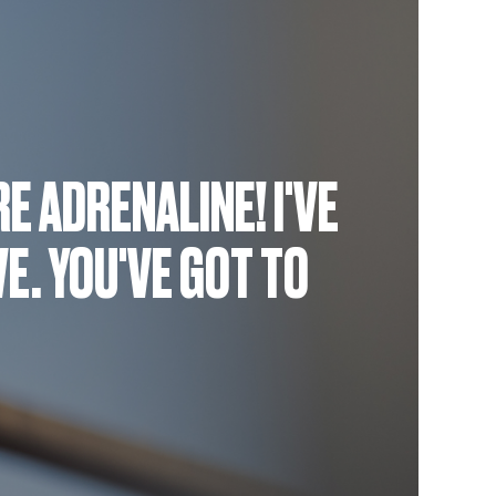
RE ADRENALINE! I'VE
VE. YOU'VE GOT TO