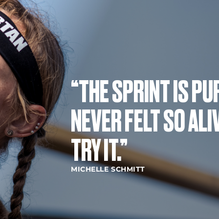
“THE SPRINT IS PU
NEVER FELT SO ALI
TRY IT.”
MICHELLE SCHMITT