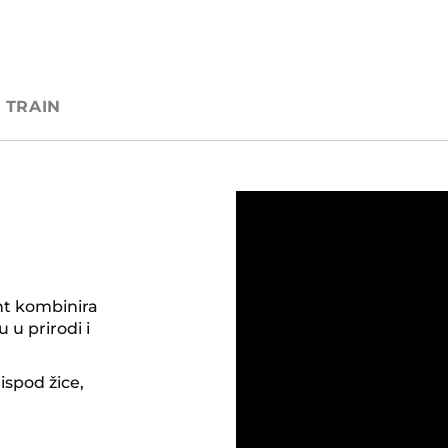
TRAIN
nt kombinira
 u prirodi i
ispod žice,
.